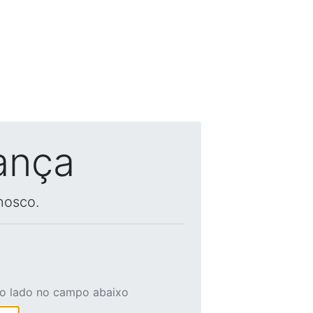
ança
nosco.
ao lado no campo abaixo