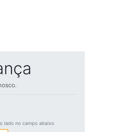
ança
nosco.
ao lado no campo abaixo