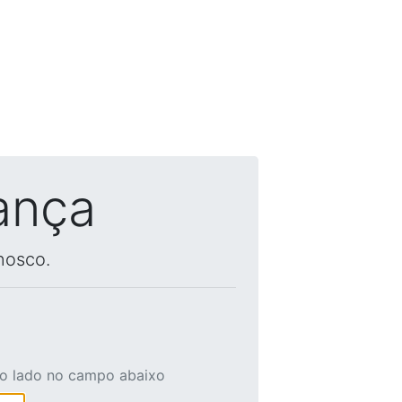
ança
nosco.
ao lado no campo abaixo