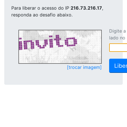
Para liberar o acesso
do IP
216.73.216.17
,
responda ao desafio abaixo.
Digite 
lado no
[trocar imagem]