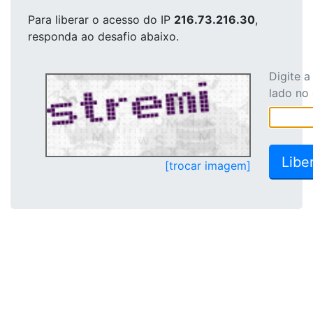
Para liberar o acesso
do IP
216.73.216.30
,
responda ao desafio abaixo.
Digite 
lado no
[trocar imagem]